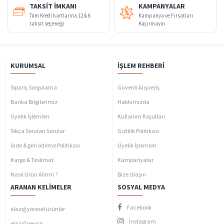
TAKSIT İMKANI
KAMPANYALAR
Tüm Kredi kartlarına 12 & 6
Kampanya ve Fırsatları
taksit seçeneği
Kaçırmayın
KURUMSAL
İŞLEM REHBERI
Sipariş Sorgulama
Güvenli Alışveriş
Banka Bilgilerimiz
Hakkımızda
Üyelik İşlemleri
Kullanım Koşulları
Sıkça Sorulan Sorular
Gizlilik Politikası
İade & geri ödeme Politikası
Üyelik İşlemleri
Kargo & Teslimat
Kampanyalar
Nasıl Ürün Alırım ?
Bize Ulaşın
ARANAN KELIMELER
SOSYAL MEDYA
Facebook
elazığ yöresel ürünler
İnstagram
elazığ peynir