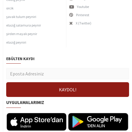
Youtube
orcik
Pinterest
şavak tulum peyniri
X (Twitter)
elazığ salamura peynir
şirden mayalı peynir
elazığ peyniri
EBÜLTEN KAYDI
UYGULAMALARIMIZ