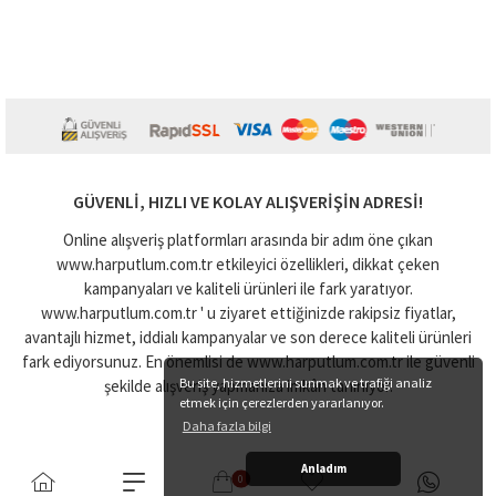
GÜVENLI, HIZLI VE KOLAY ALIŞVERIŞIN ADRESI!
Online alışveriş platformları arasında bir adım öne çıkan
www.harputlum.com.tr etkileyici özellikleri, dikkat çeken
kampanyaları ve kaliteli ürünleri ile fark yaratıyor.
www.harputlum.com.tr ' u ziyaret ettiğinizde rakipsiz fiyatlar,
avantajlı hizmet, iddialı kampanyalar ve son derece kaliteli ürünleri
fark ediyorsunuz. En önemlisi de www.harputlum.com.tr ile güvenli
Bu site, hizmetlerini sunmak ve trafiği analiz
şekilde alışveriş yapmanıza imkân tanınıyor.
etmek için çerezlerden yararlanıyor.
Daha fazla bilgi
Anladım
0