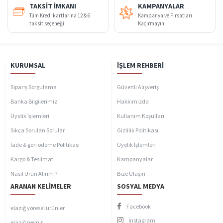
TAKSIT İMKANI
KAMPANYALAR
Tüm Kredi kartlarına 12 & 6
Kampanya ve Fırsatları
taksit seçeneği
Kaçırmayın
KURUMSAL
İŞLEM REHBERI
Sipariş Sorgulama
Güvenli Alışveriş
Banka Bilgilerimiz
Hakkımızda
Üyelik İşlemleri
Kullanım Koşulları
Sıkça Sorulan Sorular
Gizlilik Politikası
İade & geri ödeme Politikası
Üyelik İşlemleri
Kargo & Teslimat
Kampanyalar
Nasıl Ürün Alırım ?
Bize Ulaşın
ARANAN KELIMELER
SOSYAL MEDYA
Facebook
elazığ yöresel ürünler
İnstagram
elazığ peynir