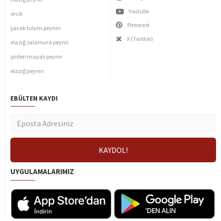
Youtube
orcik
Pinterest
şavak tulum peyniri
X (Twitter)
elazığ salamura peynir
şirden mayalı peynir
elazığ peyniri
EBÜLTEN KAYDI
UYGULAMALARIMIZ