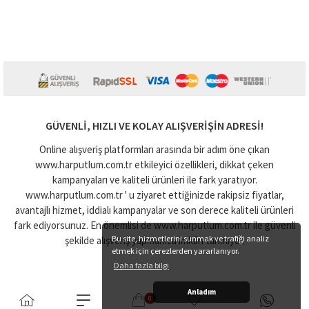
GÜVENLI, HIZLI VE KOLAY ALIŞVERIŞIN ADRESI!
Online alışveriş platformları arasında bir adım öne çıkan
www.harputlum.com.tr etkileyici özellikleri, dikkat çeken
kampanyaları ve kaliteli ürünleri ile fark yaratıyor.
www.harputlum.com.tr ' u ziyaret ettiğinizde rakipsiz fiyatlar,
avantajlı hizmet, iddialı kampanyalar ve son derece kaliteli ürünleri
fark ediyorsunuz. En önemlisi de www.harputlum.com.tr ile güvenli
Bu site, hizmetlerini sunmak ve trafiği analiz
şekilde alışveriş yapmanıza imkân tanınıyor.
etmek için çerezlerden yararlanıyor.
Daha fazla bilgi
Anladım
0